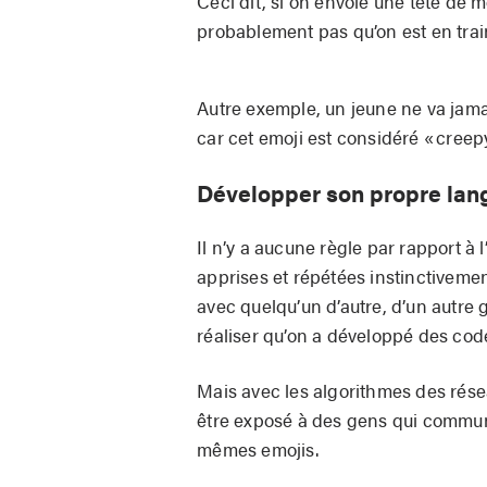
Ceci dit, si on envoie une tête de m
probablement pas qu’on est en train
Autre exemple, un jeune ne va jamai
car cet emoji est considéré « creepy
Développer son propre la
Il n’y a aucune règle par rapport à l
apprises et répétées instinctivemen
avec quelqu’un d’autre, d’un autre 
réaliser qu’on a développé des cod
Mais avec les algorithmes des résea
être exposé à des gens qui communi
mêmes emojis.