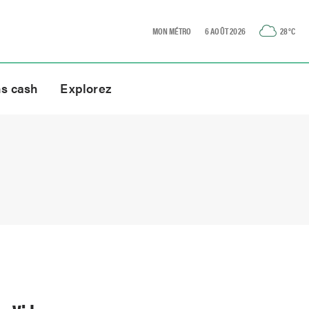
MON MÉTRO
6 AOÛT 2026
28
°C
ns cash
Explorez