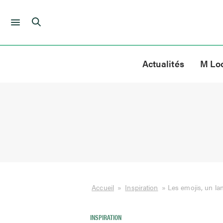
Skip
to
Actualités
M Lo
content
Accueil
»
Inspiration
»
Les emojis, un la
INSPIRATION