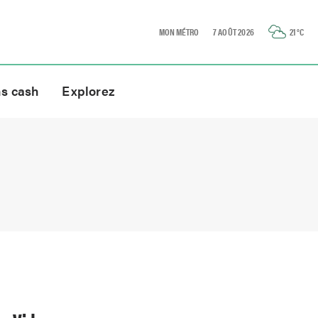
MON MÉTRO
7 AOÛT 2026
21
°C
ns cash
Explorez