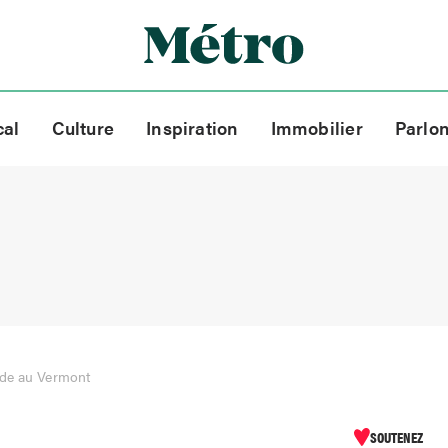
cal
Culture
Inspiration
Immobilier
Parlo
de au Vermont
SOUTENEZ