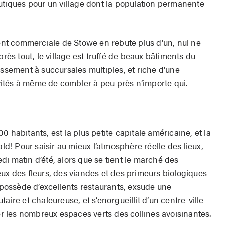
outiques pour un village dont la population permanente
t commerciale de Stowe en rebute plus d’un, nul ne
près tout, le village est truffé de beaux bâtiments du
issement à succursales multiples, et riche d’une
ités à même de combler à peu près n’importe qui.
 habitants, est la plus petite capitale américaine, et la
! Pour saisir au mieux l’atmosphère réelle des lieux,
i matin d’été, alors que se tient le marché des
eux des fleurs, des viandes et des primeurs biologiques
r possède d’excel­lents restaurants, exsude une
e et chaleureuse, et s’enorgueillit d’un centre-ville
ier les nombreux espaces verts des collines avoisinantes.