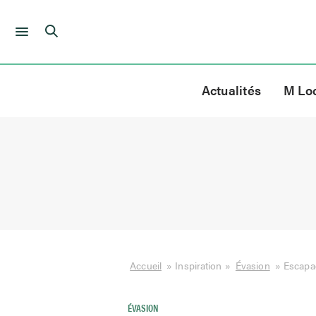
Skip
to
Actualités
M Lo
content
Accueil
»
Inspiration
»
Évasion
»
Escapa
ÉVASION