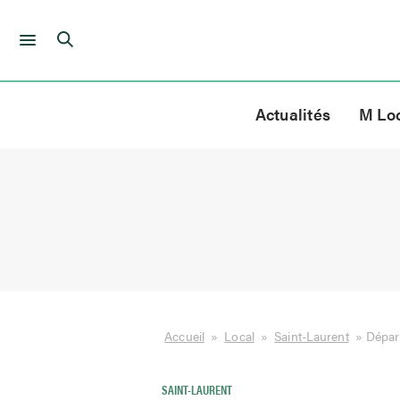
Skip
to
Actualités
M Lo
content
Accueil
»
Local
»
Saint-Laurent
»
Départ
SAINT-LAURENT