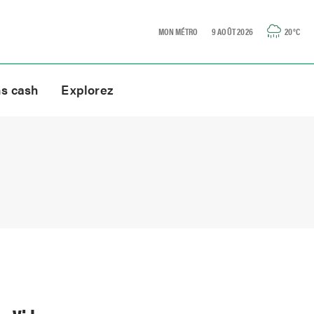
MON MÉTRO
9 AOÛT 2026
20
°C
ns cash
Explorez