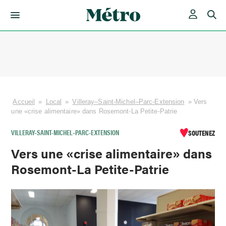
Skip
to
content
Accueil
»
Local
»
Villeray–Saint-Michel–Parc-Extension
»
Vers
une «crise alimentaire» dans Rosemont-La Petite-Patrie
VILLERAY–SAINT-MICHEL–PARC-EXTENSION
SOUTENEZ
Vers une «crise alimentaire» dans
Rosemont-La Petite-Patrie