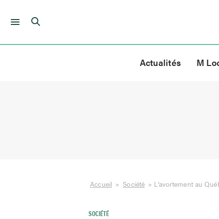
Skip
to
Actualités
M Lo
content
Accueil
»
Société
»
L’avortement au Québ
SOCIÉTÉ