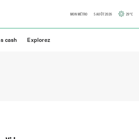
MON MÉTRO
5 AOÛT 2026
29
°C
ns cash
Explorez