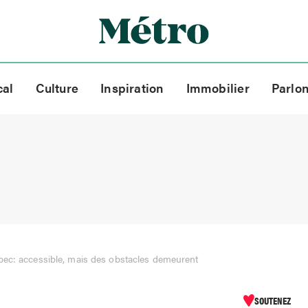
cal
Culture
Inspiration
Immobilier
Parlo
ec: accessible, mais des obstacles demeurent
SOUTENEZ