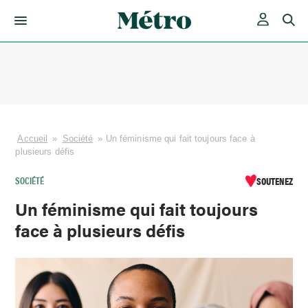
Skip
to
content
Accueil
»
Société
»
Un féminisme qui fait toujours face à
plusieurs défis
SOCIÉTÉ
SOUTENEZ
Un féminisme qui fait toujours
face à plusieurs défis