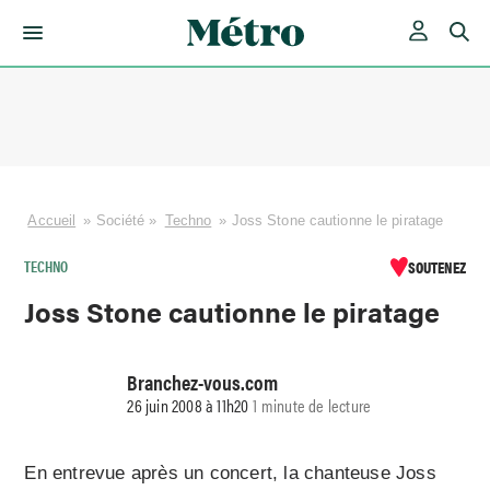
Skip
to
content
Accueil
»
Société
»
Techno
»
Joss Stone cautionne le piratage
TECHNO
SOUTENEZ
Joss Stone cautionne le piratage
Branchez-vous.com
26 juin 2008 à 11h20
1 minute de lecture
En entrevue après un concert, la chanteuse Joss