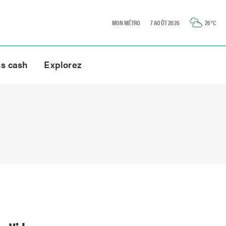
MON MÉTRO
7 AOÛT 2026
26
°C
ns cash
Explorez