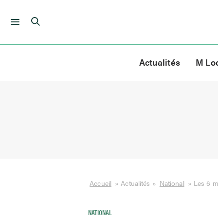
Skip
to
Actualités
M Lo
content
Accueil
»
Actualités
»
National
»
Les 6 m
NATIONAL