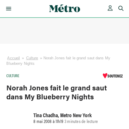
Skip
to
content
Accueil
»
Culture
»
Norah Jones fait le grand saut dans My
Blueberry Nights
CULTURE
SOUTENEZ
Norah Jones fait le grand saut
dans My Blueberry Nights
Tina Chadha, Metro New York
8 mai 2008 à 11h19
3 minutes de lecture