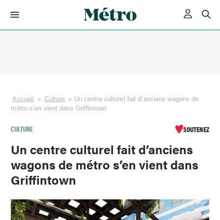
Skip
to
content
Accueil
»
Culture
»
Un centre culturel fait d’anciens wagons de
métro s’en vient dans Griffintown
CULTURE
SOUTENEZ
Un centre culturel fait d’anciens
wagons de métro s’en vient dans
Griffintown