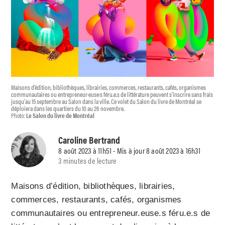
Maisons d’édition, bibliothèques, librairies, commerces, restaurants, cafés, organismes
communautaires ou entrepreneur·euse·s féru.e.s de littérature peuvent s’inscrire sans frais
jusqu’au 15 septembre au Salon dans la ville. Ce volet du Salon du livre de Montréal se
déploiera dans les quartiers du 10 au 26 novembre.
Photo:
Le Salon du livre de Montréal
Caroline Bertrand
8 août 2023 à 11h51 - Mis à jour 8 août 2023 à 16h31
3 minutes de lecture
Maisons d’édition, bibliothèques, librairies,
commerces, restaurants, cafés, organismes
communautaires ou entrepreneur.euse.s féru.e.s de