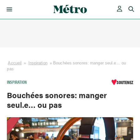
Skip
to
content
Accueil
»
Inspiration
»
Bouchées sonores: manger seul.e… ou
pas
INSPIRATION
SOUTENEZ
Bouchées sonores: manger
seul.e… ou pas