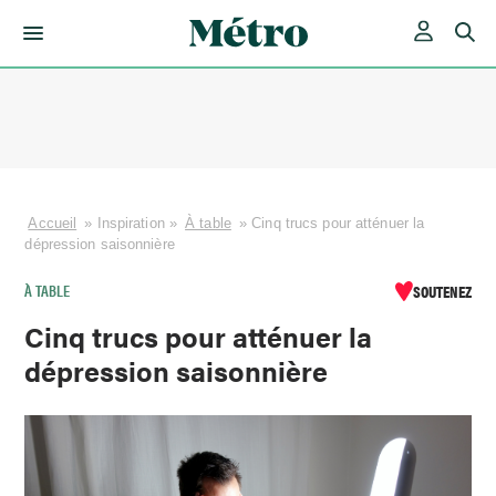
Skip
to
content
Accueil
»
Inspiration
»
À table
»
Cinq trucs pour atténuer la
dépression saisonnière
À TABLE
SOUTENEZ
Cinq trucs pour atténuer la
dépression saisonnière