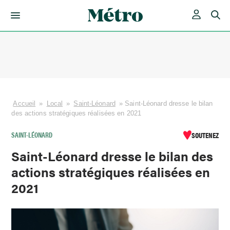
Skip
to
content
Accueil
»
Local
»
Saint-Léonard
»
Saint-Léonard dresse le bilan
des actions stratégiques réalisées en 2021
SAINT-LÉONARD
SOUTENEZ
Saint-Léonard dresse le bilan des
actions stratégiques réalisées en
2021