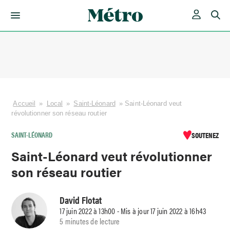
Skip
to
content
Accueil
»
Local
»
Saint-Léonard
»
Saint-Léonard veut
révolutionner son réseau routier
SAINT-LÉONARD
SOUTENEZ
Saint-Léonard veut révolutionner
son réseau routier
David Flotat
17 juin 2022 à 13h00 - Mis à jour 17 juin 2022 à 16h43
5 minutes de lecture